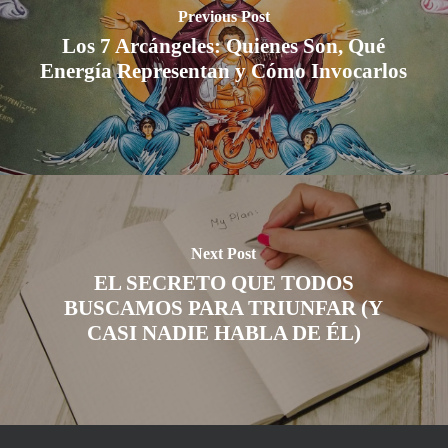
Previous Post
Los 7 Arcángeles: Quienes Son, Qué
Energía Representan y Cómo Invocarlos
Next Post
EL SECRETO QUE TODOS
BUSCAMOS PARA TRIUNFAR (Y
CASI NADIE HABLA DE ÉL)