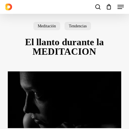
Men
Skip
to
search
Cart
Close
Cart
main
Meditación
Tendencias
content
El llanto durante la
MEDITACION