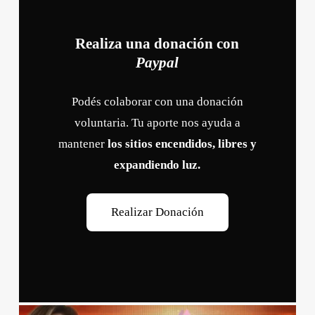
Realiza una donación con
Paypal
Podés colaborar con una donación
voluntaria. Tu aporte nos ayuda a
mantener
los sitios encendidos, libres y
expandiendo luz.
R
e
a
l
i
z
a
r
D
o
n
a
c
i
ó
n