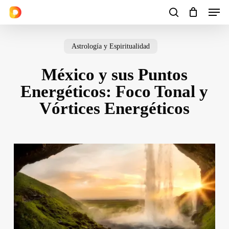
Men
Skip
to
search
Cart
Close
Cart
main
Astrología y Espiritualidad
content
México y sus Puntos
Energéticos: Foco Tonal y
Vórtices Energéticos