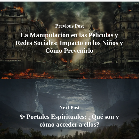
Previous Post
La Manipulación en las Películas y
Redes Sociales: Impacto en los Niños y
Cómo Prevenirlo
Next Post
✨ Portales Espirituales: ¿Qué son y
cómo acceder a ellos?