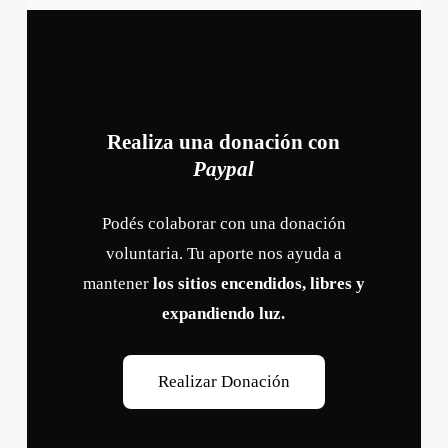
Realiza una donación con
Paypal
Podés colaborar con una donación
voluntaria. Tu aporte nos ayuda a
mantener
los sitios encendidos, libres y
expandiendo luz.
R
e
a
l
i
z
a
r
D
o
n
a
c
i
ó
n