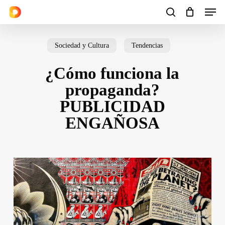
Men
Skip
to
search
Cart
Close
Cart
main
Sociedad y Cultura
Tendencias
content
¿Cómo funciona la
propaganda?
PUBLICIDAD
ENGAÑOSA