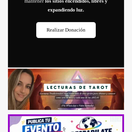
mantener
los sitios encendidos, libres y
expandiendo luz.
R
e
a
l
i
z
a
r
D
o
n
a
c
i
ó
n