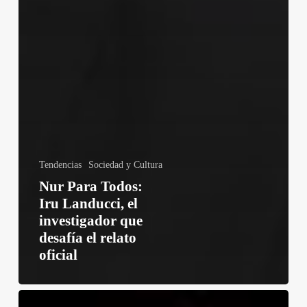
Tendencias
Sociedad y Cultura
Nur Para Todos:
Iru Landucci, el
investigador que
desafía el relato
oficial
OnlyPan