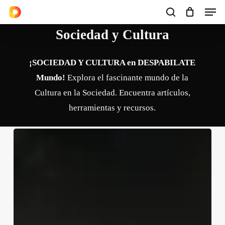
Men
Skip
to
search
Cart
Close
Cart
Sociedad y Cultura
main
content
¡SOCIEDAD Y CULTURA en DESPABILATE
Mundo!
Explora el fascinante mundo de la
Cultura en la Sociedad. Encuentra artículos,
herramientas y recursos.
Nur
Para
Todos:
Iru
Landucci,
el