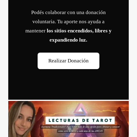
Podés colaborar con una donación
voluntaria. Tu aporte nos ayuda a
mantener
los sitios encendidos, libres y
expandiendo luz.
R
e
a
l
i
z
a
r
D
o
n
a
c
i
ó
n