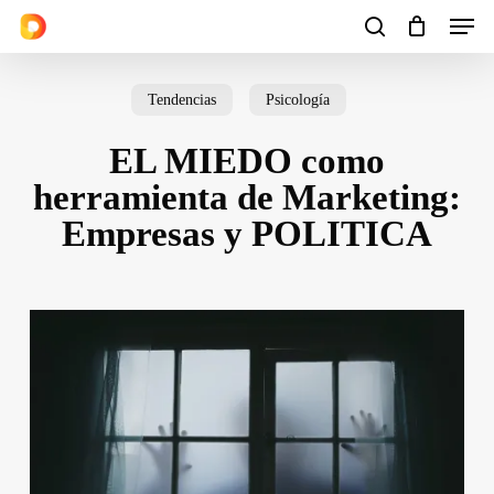
Men
Skip
to
search
Cart
Close
Cart
main
Tendencias
Psicología
content
EL MIEDO como
herramienta de Marketing:
Empresas y POLITICA