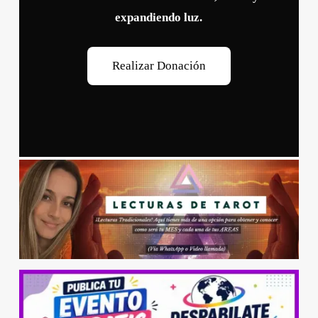
expandiendo luz.
R
e
a
l
i
z
a
r
D
o
n
a
c
i
ó
n