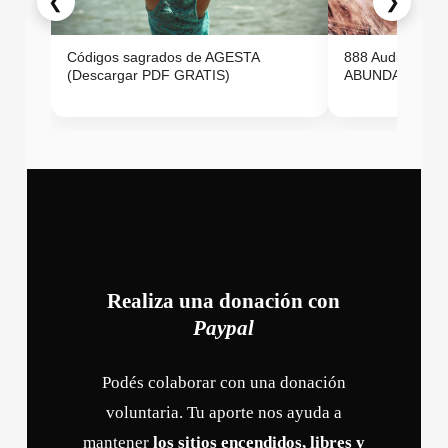
❮
❯
Códigos sagrados de AGESTA
888 Audio ON
(Descargar PDF GRATIS)
ABUNDANCIA E
Realiza una donación con
Paypal
Podés colaborar con una donación
voluntaria. Tu aporte nos ayuda a
mantener
los sitios encendidos, libres y