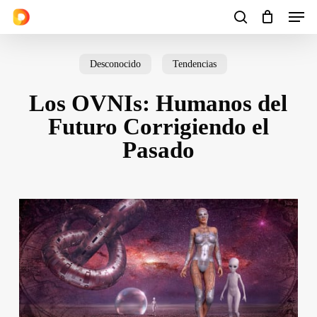
Men
Skip
to
search
Cart
Close
Cart
main
Desconocido
Tendencias
content
Los OVNIs: Humanos del
Futuro Corrigiendo el
Pasado