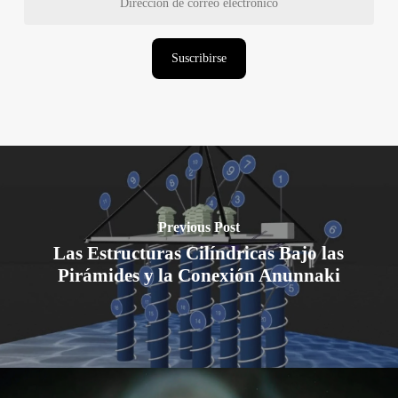
de
correo
electrónico
Suscribirse
Previous Post
Las Estructuras Cilíndricas Bajo las
Pirámides y la Conexión Anunnaki