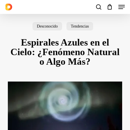
Men
Skip
to
search
Cart
Close
Cart
main
Desconocido
Tendencias
content
Espirales Azules en el
Cielo: ¿Fenómeno Natural
o Algo Más?