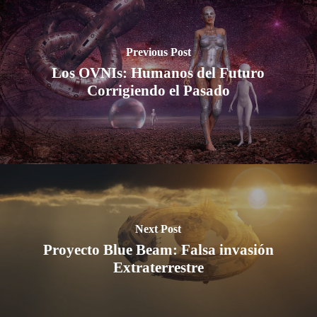
Previous Post
Los OVNIs: Humanos del Futuro
Corrigiendo el Pasado
Next Post
Proyecto Blue Beam: Falsa invasión
Extraterrestre