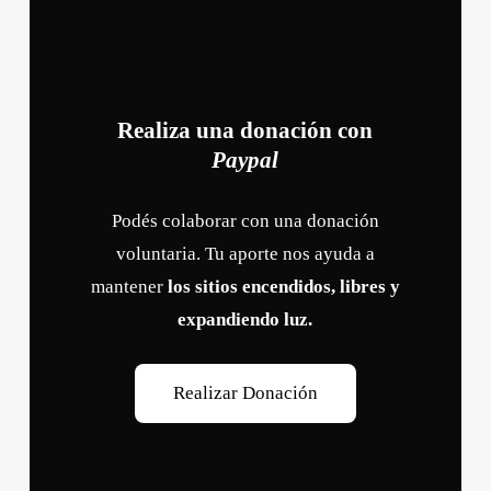
Realiza una donación con
Paypal
Podés colaborar con una donación
voluntaria. Tu aporte nos ayuda a
mantener
los sitios encendidos, libres y
expandiendo luz.
R
e
a
l
i
z
a
r
D
o
n
a
c
i
ó
n