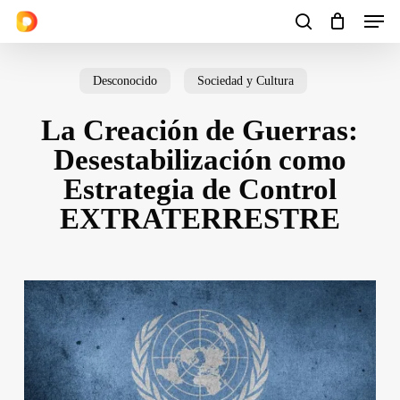
Men
Skip
to
search
Cart
Close
Cart
main
Desconocido
Sociedad y Cultura
content
La Creación de Guerras:
Desestabilización como
Estrategia de Control
EXTRATERRESTRE