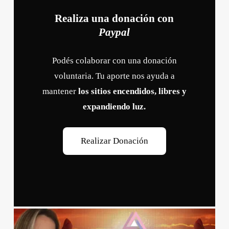
Realiza una donación con
Paypal
Podés colaborar con una donación
voluntaria. Tu aporte nos ayuda a
mantener
los sitios encendidos, libres y
expandiendo luz.
R
e
a
l
i
z
a
r
D
o
n
a
c
i
ó
n