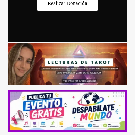
R
e
a
l
i
z
a
r
D
o
n
a
c
i
ó
n