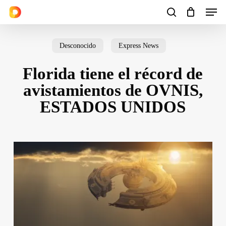
Men
Skip
to
search
Cart
Close
Cart
main
Desconocido
Express News
content
Florida tiene el récord de
avistamientos de OVNIS,
ESTADOS UNIDOS