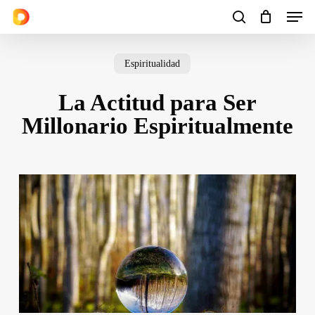
Men
Skip
to
search
Cart
Close
Cart
main
Espiritualidad
content
La Actitud para Ser
Millonario Espiritualmente