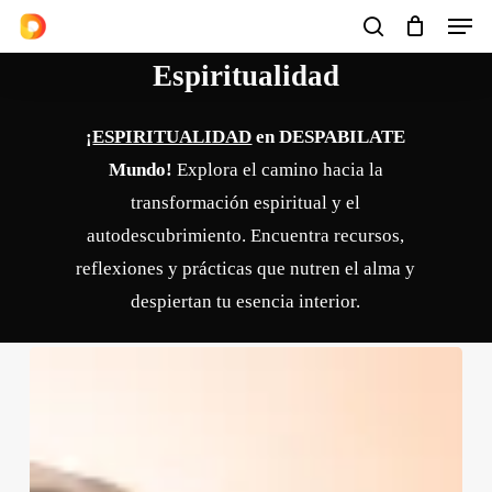
Men
Skip
to
search
Cart
Close
Cart
Espiritualidad
main
content
¡
ESPIRITUALIDAD
en DESPABILATE
Mundo!
Explora el camino hacia la
transformación espiritual y el
autodescubrimiento. Encuentra recursos,
reflexiones y prácticas que nutren el alma y
despiertan tu esencia interior.
⚔️
Arcángel
San
Miguel: