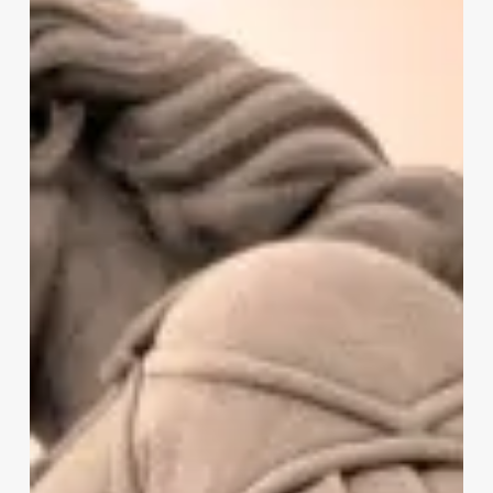
Tu
Protector
Celestial
en
Momentos
de
Crisis,
Cambio
y
Despertar