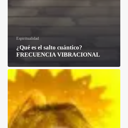
Espiritualidad
¿Qué es el salto cuántico?
FRECUENCIA VIBRACIONAL
ANGEL
ABUNDIA,
Abundancia
en
tu
vida,
CODIGO