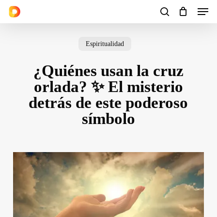
Men
Skip
to
search
Cart
Close
Cart
main
Espiritualidad
content
¿Quiénes usan la cruz
orlada? ✨ El misterio
detrás de este poderoso
símbolo