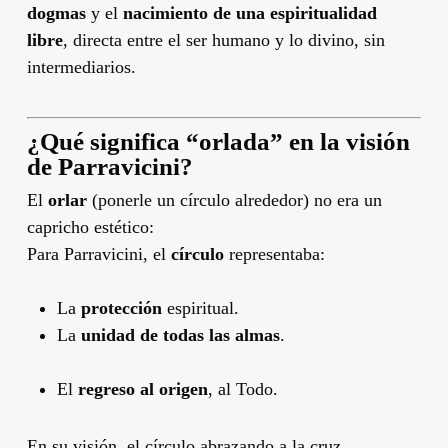
dogmas
y el
nacimiento de una espiritualidad
libre
, directa entre el ser humano y lo divino, sin
intermediarios.
¿Qué significa “orlada” en la visión
de Parravicini?
El
orlar
(ponerle un círculo alrededor) no era un
capricho estético:
Para Parravicini, el
círculo
representaba:
La
protección
espiritual.
La
unidad de todas las almas
.
El
regreso al origen
, al Todo.
En su visión, el círculo abrazando a la cruz