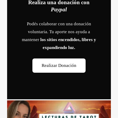
Realiza una donación con
Paypal
Podés colaborar con una donación
voluntaria. Tu aporte nos ayuda a
mantener
los sitios encendidos, libres y
expandiendo luz.
R
e
a
l
i
z
a
r
D
o
n
a
c
i
ó
n