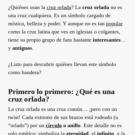
¿Quiénes usan la
cruz orlada
? La
cruz orlada
no es
una cruz cualquiera. Es un símbolo cargado de
mística, belleza y poder. Y aunque no es tan
popular
como la cruz latina que ves en iglesias o colgantes,
tiene su propio grupo de fans bastante
interesantes
…
y
antiguos
.
¿Listo para descubrir quiénes llevan este símbolo
como bandera?
Primero lo primero: ¿Qué es una
cruz orlada?
La cruz orlada es una cruz común… ¡pero con un
twist! Cada extremo de sus brazos está rodeado (u
“orlado”) por un
círculo
o anillo
. Este detalle no es
solo estético: simboliza la
eternidad
, el
infinito
, y la