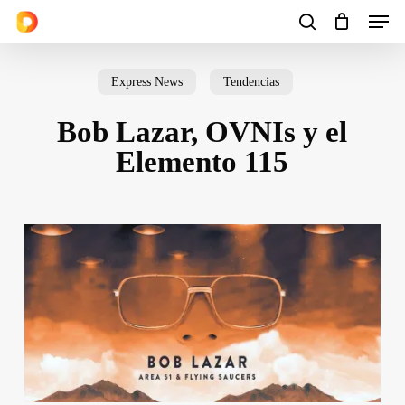
Men
Skip
to
search
Cart
Close
Cart
main
Express News
Tendencias
content
Bob Lazar, OVNIs y el
Elemento 115