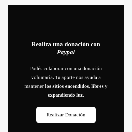
Realiza una donación con
Paypal
Podés colaborar con una donación
voluntaria. Tu aporte nos ayuda a
mantener
los sitios encendidos, libres y
expandiendo luz.
R
e
a
l
i
z
a
r
D
o
n
a
c
i
ó
n