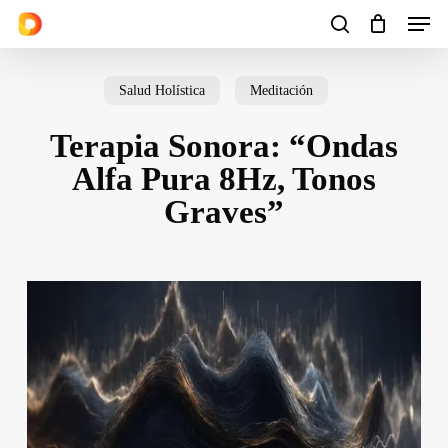
Men
Skip
to
search
Cart
Close
Cart
main
Salud Holística
Meditación
content
Terapia Sonora: “Ondas
Alfa Pura 8Hz, Tonos
Graves”