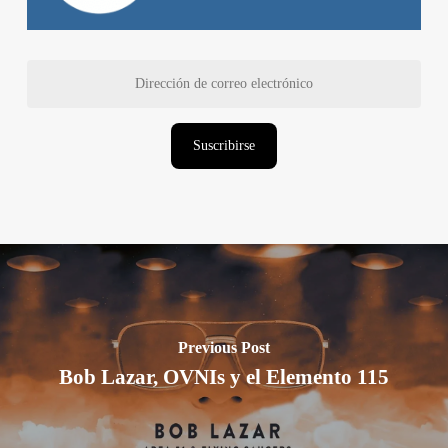
Dirección
de
correo
electrónico
Suscribirse
Previous Post
Bob Lazar, OVNIs y el Elemento 115