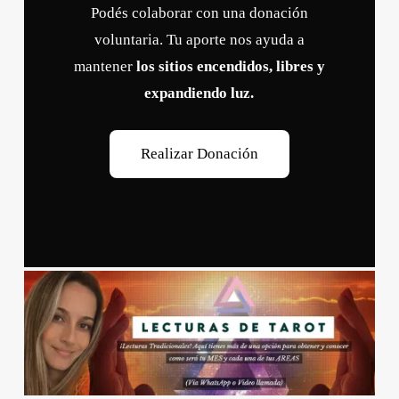
Podés colaborar con una donación
voluntaria. Tu aporte nos ayuda a
mantener
los sitios encendidos, libres y
expandiendo luz.
R
e
a
l
i
z
a
r
D
o
n
a
c
i
ó
n