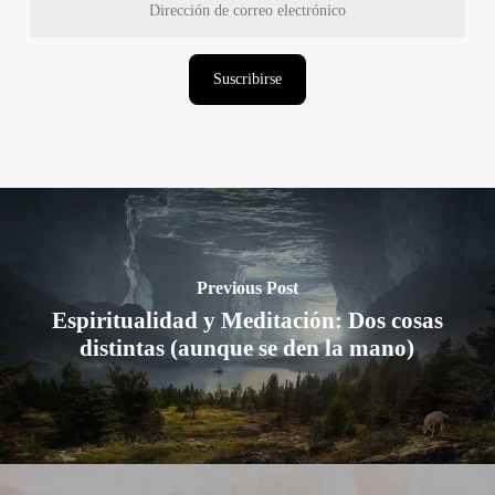
de
correo
electrónico
Suscribirse
Previous Post
Espiritualidad y Meditación: Dos cosas
distintas (aunque se den la mano)