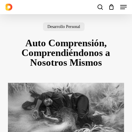
Men
Skip
to
search
Cart
Close
Cart
main
Desarrollo Personal
content
Auto Comprensión,
Comprendiéndonos a
Nosotros Mismos