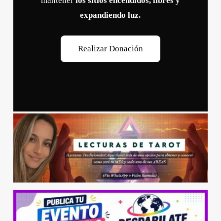
mantener
los sitios encendidos, libres y
expandiendo luz.
R
e
a
l
i
z
a
r
D
o
n
a
c
i
ó
n