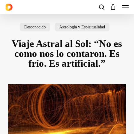
Men
Skip
to
search
Cart
Close
Cart
main
Desconocido
Astrología y Espiritualidad
content
Viaje Astral al Sol: “No es
como nos lo contaron. Es
frío. Es artificial.”