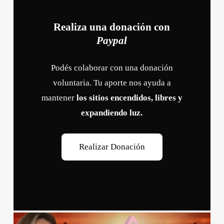
Realiza una donación con
Paypal
Podés colaborar con una donación
voluntaria. Tu aporte nos ayuda a
mantener
los sitios encendidos, libres y
expandiendo luz.
R
e
a
l
i
z
a
r
D
o
n
a
c
i
ó
n