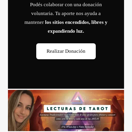
Podés colaborar con una donación
voluntaria. Tu aporte nos ayuda a
mantener
los sitios encendidos, libres y
expandiendo luz.
R
e
a
l
i
z
a
r
D
o
n
a
c
i
ó
n