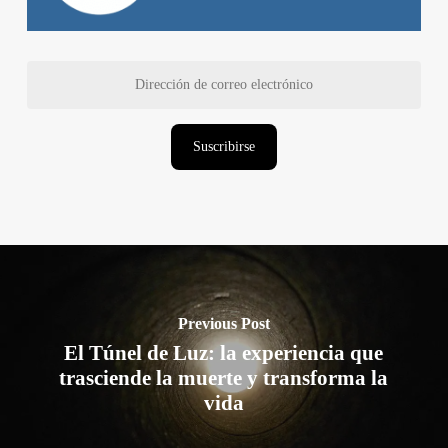
Dirección
de
correo
electrónico
Suscribirse
Previous Post
El Túnel de Luz: la experiencia que
trasciende la muerte y transforma la
vida