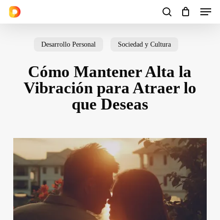
Men
Skip
to
search
Cart
Close
Cart
main
Desarrollo Personal
Sociedad y Cultura
content
Cómo Mantener Alta la
Vibración para Atraer lo
que Deseas