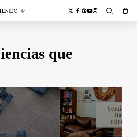
search
x-
facebook
pinterest
youtube
instagram
TENIDO
Close
twitter
Cart
iencias que