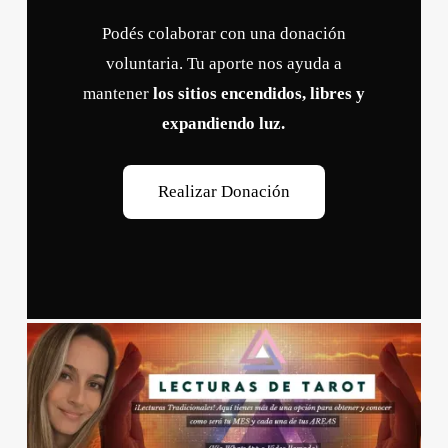
Podés colaborar con una donación
voluntaria. Tu aporte nos ayuda a
mantener
los sitios encendidos, libres y
expandiendo luz.
R
e
a
l
i
z
a
r
D
o
n
a
c
i
ó
n