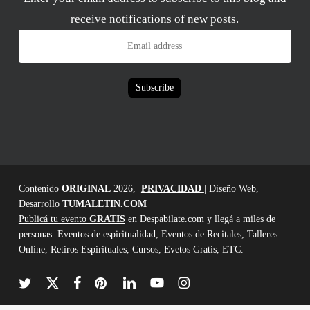
receive notifications of new posts.
Email
address
Subscribe
Contenido
ORIGINAL
2026,
PRIVACIDAD
| Diseño Web,
Desarrollo
TUMALETIN.COM
Publicá tu evento
GRATIS
en Despabilate.com y llegá a miles de
personas. Eventos de espiritualidad, Eventos de Recitales, Talleres
Online, Retiros Espirituales, Cursos, Evetos Gratis, ETC.
twitter
x-
facebook
pinterest
linkedin
youtube
instagram
twitter