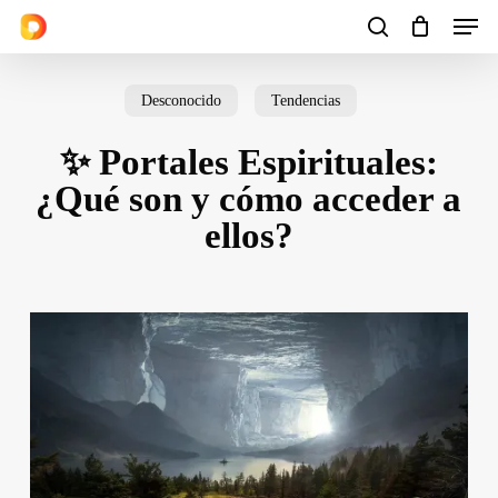
Men
Skip
to
search
Cart
Close
Cart
main
Desconocido
Tendencias
content
✨ Portales Espirituales:
¿Qué son y cómo acceder a
ellos?