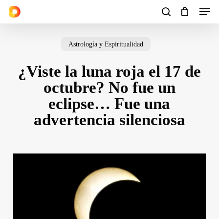
Men
Skip
to
search
Cart
Close
Cart
main
Astrología y Espiritualidad
content
¿Viste la luna roja el 17 de
octubre? No fue un
eclipse… Fue una
advertencia silenciosa