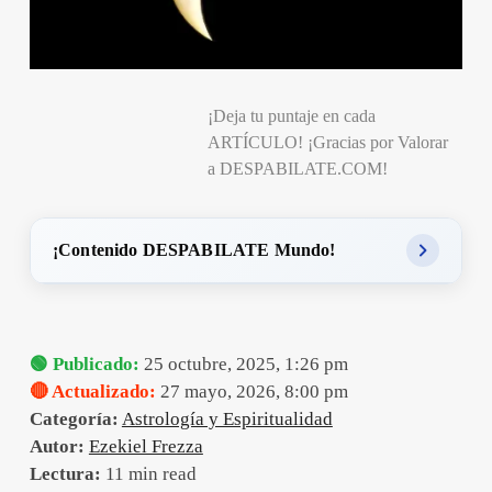
¡Deja tu puntaje en cada
ARTÍCULO! ¡Gracias por Valorar
a DESPABILATE.COM!
¡Contenido DESPABILATE Mundo!
🟢 Publicado:
25 octubre, 2025, 1:26 pm
🔴 Actualizado:
27 mayo, 2026, 8:00 pm
Categoría:
Astrología y Espiritualidad
Autor:
Ezekiel Frezza
Lectura:
11 min read