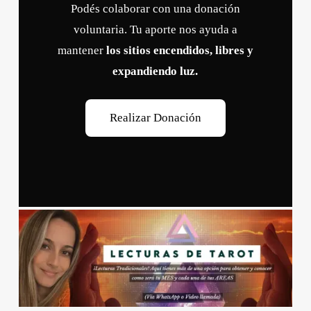
Podés colaborar con una donación
voluntaria. Tu aporte nos ayuda a
mantener
los sitios encendidos, libres y
expandiendo luz.
R
e
a
l
i
z
a
r
D
o
n
a
c
i
ó
n