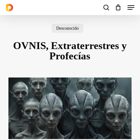
Men
Skip
to
search
Cart
Close
Cart
main
Desconocido
content
OVNIS, Extraterrestres y
Profecías