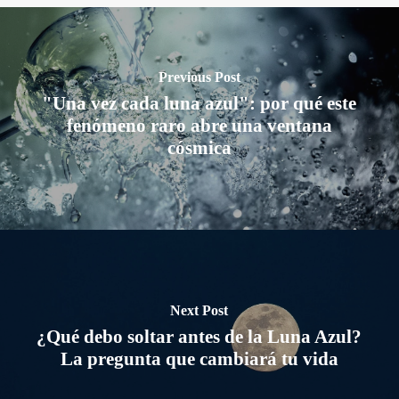
Previous Post
"Una vez cada luna azul": por qué este
fenómeno raro abre una ventana
cósmica
Next Post
¿Qué debo soltar antes de la Luna Azul?
La pregunta que cambiará tu vida