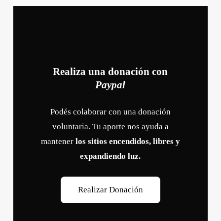
Realiza una donación con
Paypal
Podés colaborar con una donación
voluntaria. Tu aporte nos ayuda a
mantener
los sitios encendidos, libres y
expandiendo luz.
R
e
a
l
i
z
a
r
D
o
n
a
c
i
ó
n