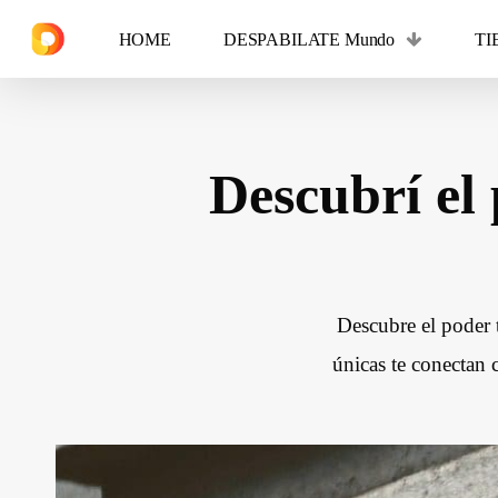
Skip
HOME
DESPABILATE Mundo
TI
to
main
content
Descubrí el
Hit enter to search or ESC to close
Descubre el poder 
únicas te conectan 