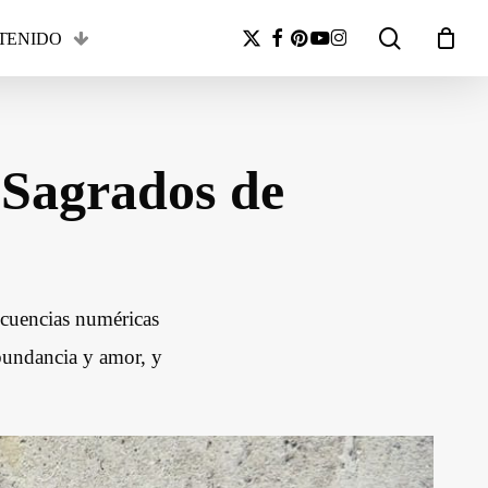
search
x-
facebook
pinterest
youtube
instagram
TENIDO
Close
twitter
Cart
 Sagrados de
ecuencias numéricas
abundancia y amor, y