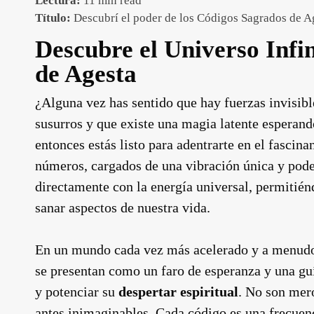
Lectura:
11 min read
Título:
Descubrí el poder de los Códigos Sagrados de A
Descubre el Universo Infi
de Agesta
¿Alguna vez has sentido que hay fuerzas invisible
susurros y que existe una magia latente esperando 
entonces estás listo para adentrarte en el fascin
números, cargados de una vibración única y pode
directamente con la energía universal, permitié
sanar aspectos de nuestra vida.
En un mundo cada vez más acelerado y a menudo 
se presentan como un faro de esperanza y una gu
y potenciar su
despertar espiritual
. No son mero
antes inimaginables. Cada código es una frecuenc