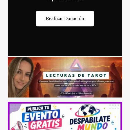
R
e
a
l
i
z
a
r
D
o
n
a
c
i
ó
n