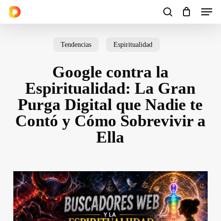
Men
Skip
to
search
Cart
Close
Cart
main
Tendencias
Espiritualidad
content
Google contra la
Espiritualidad: La Gran
Purga Digital que Nadie te
Contó y Cómo Sobrevivir a
Ella