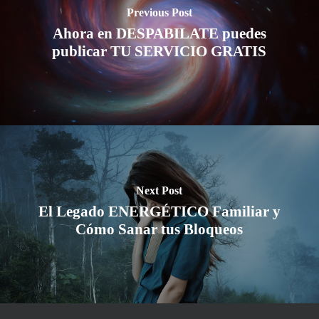
Previous Post
Ahora en DESPABILATE puedes
publicar TU SERVICIO GRATIS
Next Post
El Legado ENERGÉTICO Familiar y
Cómo Sanar tus Bloqueos