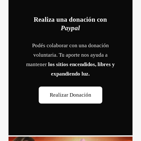
Realiza una donación con
Paypal
Podés colaborar con una donación
voluntaria. Tu aporte nos ayuda a
mantener
los sitios encendidos, libres y
expandiendo luz.
R
e
a
l
i
z
a
r
D
o
n
a
c
i
ó
n