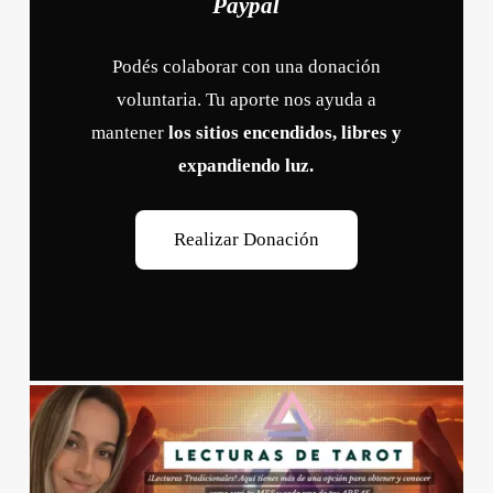
Paypal
Podés colaborar con una donación
voluntaria. Tu aporte nos ayuda a
mantener
los sitios encendidos, libres y
expandiendo luz.
R
e
a
l
i
z
a
r
D
o
n
a
c
i
ó
n