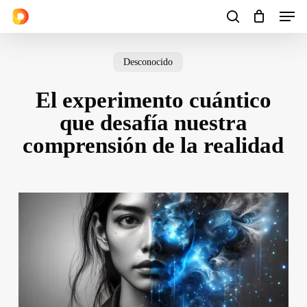
Men
Skip
to
search
Cart
Close
Cart
main
Desconocido
content
El experimento cuántico
que desafía nuestra
comprensión de la realidad