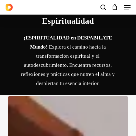
Men
Skip
to
search
Cart
Close
Cart
Espiritualidad
main
content
¡
ESPIRITUALIDAD
en DESPABILATE
Mundo!
Explora el camino hacia la
transformación espiritual y el
autodescubrimiento. Encuentra recursos,
reflexiones y prácticas que nutren el alma y
despiertan tu esencia interior.
Silvia
Graciela
Riccioppo,
una