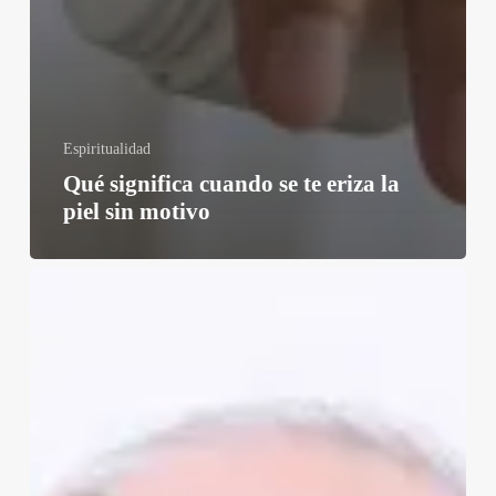
Espiritualidad
Qué significa cuando se te eriza la
piel sin motivo
Tony
Santotome:
Constelaciones
Familiares
y
la
exploración