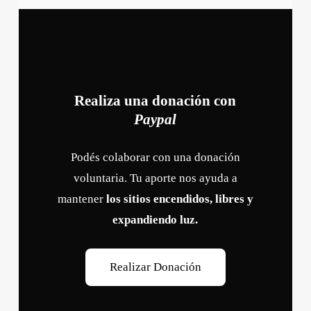
Realiza una donación con
Paypal
Podés colaborar con una donación
voluntaria. Tu aporte nos ayuda a
mantener
los sitios encendidos, libres y
expandiendo luz.
R
e
a
l
i
z
a
r
D
o
n
a
c
i
ó
n