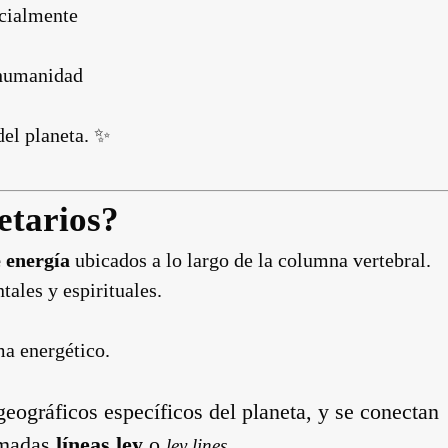
ncialmente
 humanidad
del planeta. ✨
etarios?
e energía
ubicados a lo largo de la columna vertebral.
ales y espirituales.
ma energético.
eográficos específicos del planeta, y se conectan
lamadas
líneas ley
o
.
ley lines