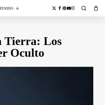
search
x-
facebook
pinterest
youtube
instagram
TENIDO
Close
twitter
Cart
a Tierra: Los
r Oculto