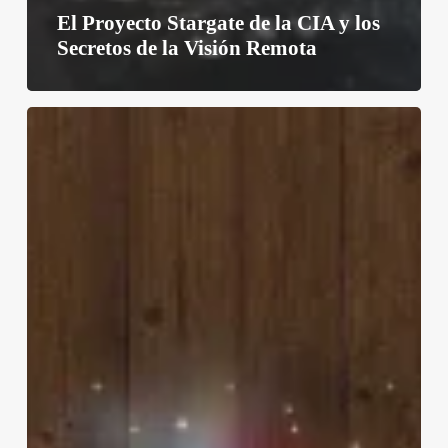
El Proyecto Stargate de la CIA y los
Secretos de la Visión Remota
El
Poder
de
la
Glándula
Pineal
que
No
Te
Contaron