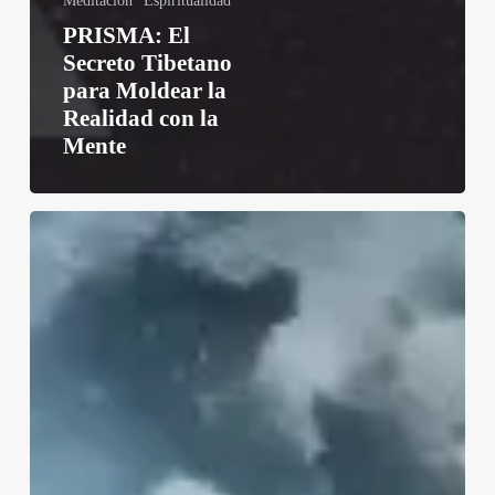
Meditación
Espiritualidad
PRISMA: El
Secreto Tibetano
para Moldear la
Realidad con la
Mente
El
Proyecto
Stargate
de
la
CIA
y
los
Secretos