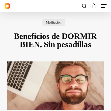
Men
Skip
to
search
Cart
Close
Cart
main
Meditación
content
Beneficios de DORMIR
BIEN, Sin pesadillas