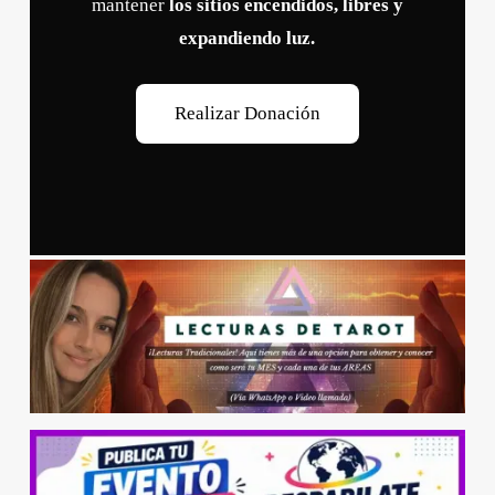
mantener
los sitios encendidos, libres y
expandiendo luz.
R
e
a
l
i
z
a
r
D
o
n
a
c
i
ó
n