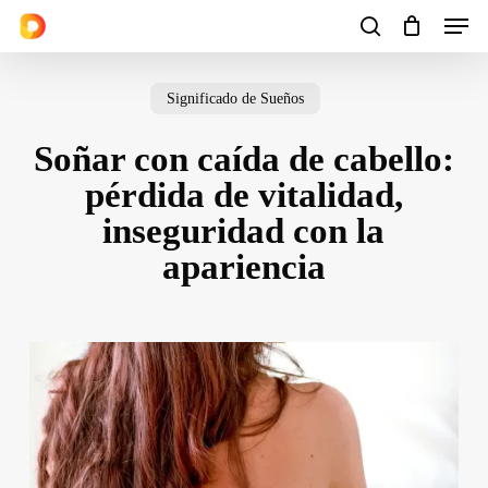
Men
Skip
to
search
Cart
Close
Cart
main
Significado de Sueños
content
Soñar con caída de cabello:
pérdida de vitalidad,
inseguridad con la
apariencia