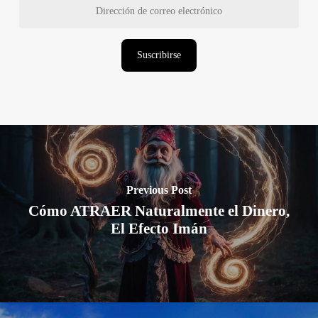
de
correo
electrónico
Suscribirse
Previous Post
Cómo ATRAER Naturalmente el Dinero,
El Efecto Imán