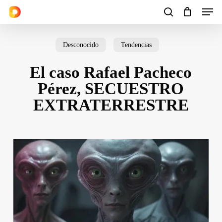
Men
Skip
to
search
Cart
Close
Cart
main
Desconocido
Tendencias
content
El caso Rafael Pacheco
Pérez, SECUESTRO
EXTRATERRESTRE