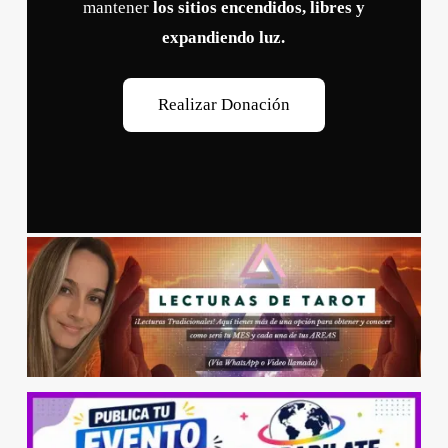
mantener
los sitios encendidos, libres y
expandiendo luz.
R
e
a
l
i
z
a
r
D
o
n
a
c
i
ó
n