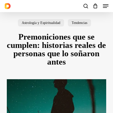
Men
Skip
to
search
Cart
Close
Cart
main
Astrología y Espiritualidad
Tendencias
content
Premoniciones que se
cumplen: historias reales de
personas que lo soñaron
antes