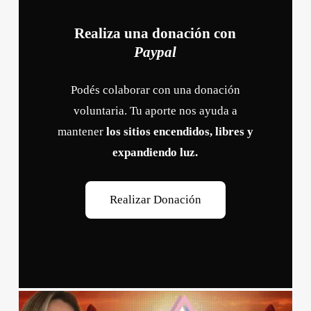
Realiza una donación con
Paypal
Podés colaborar con una donación
voluntaria. Tu aporte nos ayuda a
mantener
los sitios encendidos, libres y
expandiendo luz.
R
e
a
l
i
z
a
r
D
o
n
a
c
i
ó
n