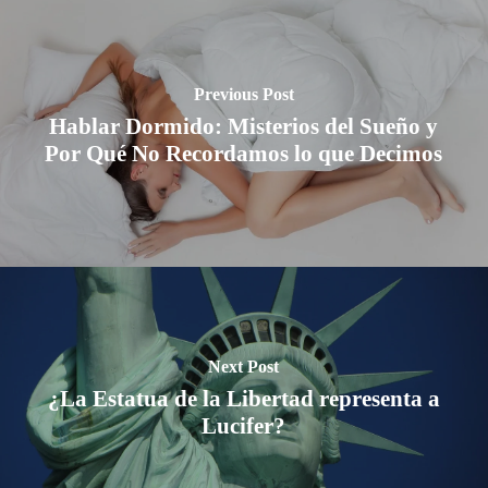
Previous Post
Hablar Dormido: Misterios del Sueño y
Por Qué No Recordamos lo que Decimos
Next Post
¿La Estatua de la Libertad representa a
Lucifer?