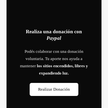
Realiza una donación con
Paypal
Podés colaborar con una donación
voluntaria. Tu aporte nos ayuda a
mantener
los sitios encendidos, libres y
expandiendo luz.
R
e
a
l
i
z
a
r
D
o
n
a
c
i
ó
n