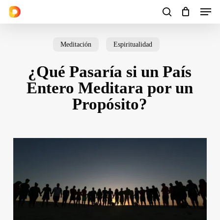
Men
Skip
to
search
Cart
Close
Cart
main
Meditación
Espiritualidad
content
¿Qué Pasaría si un País
Entero Meditara por un
Propósito?