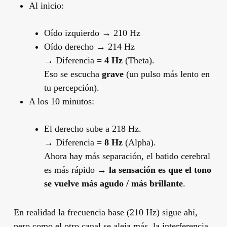
Al inicio:
Oído izquierdo → 210 Hz
Oído derecho → 214 Hz
→ Diferencia =
4 Hz
(Theta).
Eso se escucha
grave
(un pulso más lento en
tu percepción).
A los 10 minutos:
El derecho sube a 218 Hz.
→ Diferencia =
8 Hz
(Alpha).
Ahora hay más separación, el batido cerebral
es más rápido →
la sensación es que el tono
se vuelve más agudo / más brillante
.
En realidad la frecuencia base (210 Hz) sigue ahí,
pero como el otro canal se aleja más, la interferencia