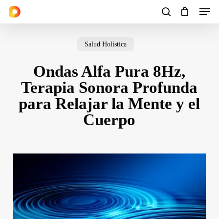
Men
Skip
to
search
Cart
Close
Cart
main
Salud Holística
content
Ondas Alfa Pura 8Hz,
Terapia Sonora Profunda
para Relajar la Mente y el
Cuerpo