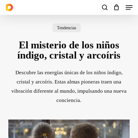
Men
Skip
to
search
Cart
Close
Cart
main
Tendencias
content
El misterio de los niños
índigo, cristal y arcoíris
Descubre las energías únicas de los niños índigo,
cristal y arcoíris. Estas almas pioneras traen una
vibración diferente al mundo, impulsando una nueva
conciencia.