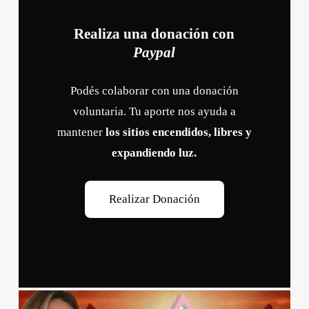
Realiza una donación con
Paypal
Podés colaborar con una donación
voluntaria. Tu aporte nos ayuda a
mantener
los sitios encendidos, libres y
expandiendo luz.
R
e
a
l
i
z
a
r
D
o
n
a
c
i
ó
n