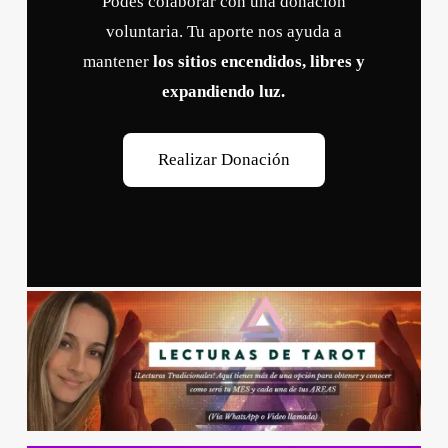
Podés colaborar con una donación
voluntaria. Tu aporte nos ayuda a
mantener
los sitios encendidos, libres y
expandiendo luz.
R
e
a
l
i
z
a
r
D
o
n
a
c
i
ó
n