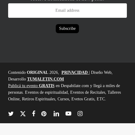
Email
address
Subscribe
Contenido
ORIGINAL
2026,
PRIVACIDAD
| Diseño Web,
Desarrollo
TUMALETIN.COM
Publicá tu evento
GRATIS
en Despabilate.com y llegá a miles de
personas. Eventos de espiritualidad, Eventos de Recitales, Talleres
Online, Retiros Espirituales, Cursos, Evetos Gratis, ETC.
twitter
x-
facebook
pinterest
linkedin
youtube
instagram
twitter