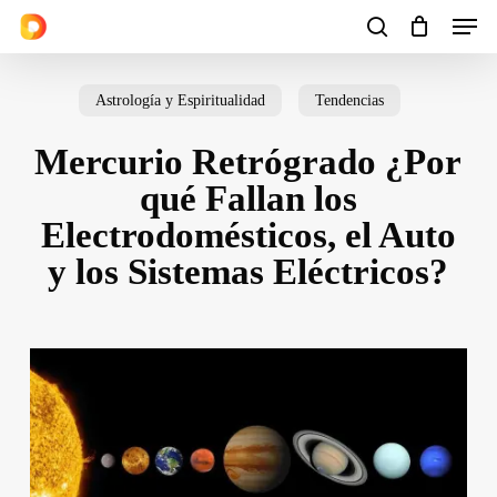
Men
Skip
to
search
Cart
Close
Cart
main
Astrología y Espiritualidad
Tendencias
content
Mercurio Retrógrado ¿Por
qué Fallan los
Electrodomésticos, el Auto
y los Sistemas Eléctricos?