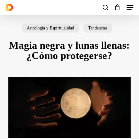
Men
Skip
to
search
Cart
Close
Cart
main
Astrología y Espiritualidad
Tendencias
content
Magia negra y lunas llenas:
¿Cómo protegerse?