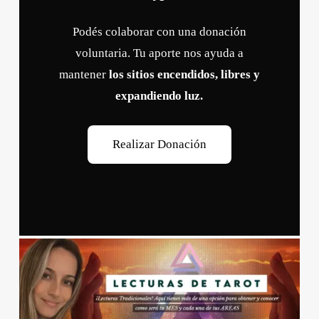
Podés colaborar con una donación
voluntaria. Tu aporte nos ayuda a
mantener
los sitios encendidos, libres y
expandiendo luz.
R
e
a
l
i
z
a
r
D
o
n
a
c
i
ó
n