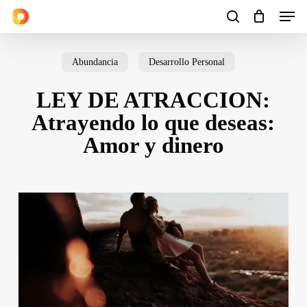
Men
Skip
to
search
Cart
Close
Cart
main
Abundancia
Desarrollo Personal
content
LEY DE ATRACCION:
Atrayendo lo que deseas:
Amor y dinero