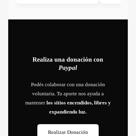
Realiza una donación con
Paypal
Podés colaborar con una donación
voluntaria. Tu aporte nos ayuda a
mantener
los sitios encendidos, libres y
expandiendo luz.
R
e
a
l
i
z
a
r
D
o
n
a
c
i
ó
n