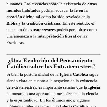
humanos. Las creencias sobre la existencia de
otros
mundos habitados
podrían socavar la
fe en la
creación divina
tal como ha sido revelada en la
Biblia
y la
tradición cristiana
. En este sentido, el
concepto de
extraterrestres
podría percibirse como
una amenaza a la
interpretación literal
de las
Escrituras.
‍
¿Una Evolución del Pensamiento
Católico sobre los Extraterrestres?
Si bien la postura oficial de la
Iglesia Católica
sigue
siendo clara en cuanto a la negación de la existencia
de extraterrestres, es importante señalar que la
Iglesia
ha mostrado una apertura en otras áreas de la ciencia
y la
espiritualidad
. En los últimos años, algunos
teólogos y líderes dentro de la
Iglesia Católica
han