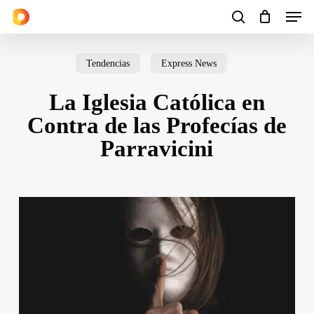
Men
Skip
to
search
Cart
Close
Cart
main
Tendencias
Express News
content
La Iglesia Católica en
Contra de las Profecías de
Parravicini