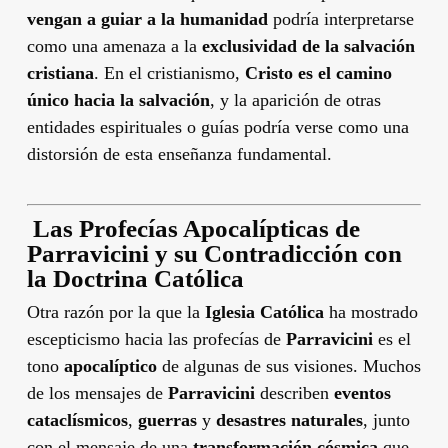
vengan a guiar a la humanidad
podría interpretarse
como una amenaza a la
exclusividad de la salvación
cristiana
. En el cristianismo,
Cristo es el camino
único hacia la salvación
, y la aparición de otras
entidades espirituales o guías podría verse como una
distorsión de esta enseñanza fundamental.
️
Las Profecías Apocalípticas de
Parravicini y su Contradicción con
la Doctrina Católica
Otra razón por la que la
Iglesia Católica
ha mostrado
escepticismo hacia las profecías de
Parravicini
es el
tono
apocalíptico
de algunas de sus visiones. Muchos
de los mensajes de
Parravicini
describen
eventos
cataclísmicos
,
guerras
y
desastres naturales
, junto
con el mensaje de una
transformación cósmica
que