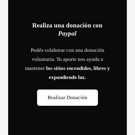
Realiza una donación con
Paypal
Podés colaborar con una donación
voluntaria. Tu aporte nos ayuda a
mantener
los sitios encendidos, libres y
expandiendo luz.
R
e
a
l
i
z
a
r
D
o
n
a
c
i
ó
n