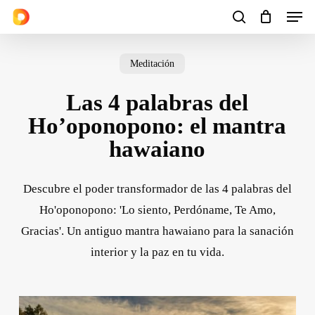
Men
Skip
to
search
Cart
Close
Cart
main
Meditación
content
Las 4 palabras del
Ho’oponopono: el mantra
hawaiano
Descubre el poder transformador de las 4 palabras del
Ho'oponopono: 'Lo siento, Perdóname, Te Amo,
Gracias'. Un antiguo mantra hawaiano para la sanación
interior y la paz en tu vida.