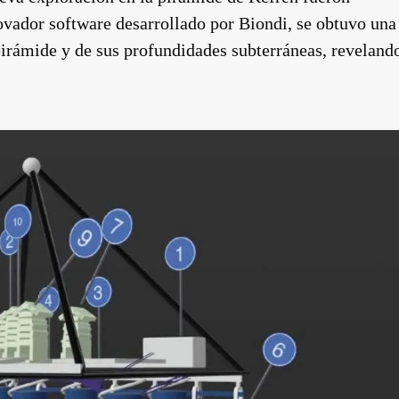
ovador software desarrollado por Biondi, se obtuvo una
 pirámide y de sus profundidades subterráneas, reveland