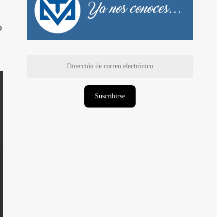
o
Dirección
de
correo
electrónico
Suscribirse