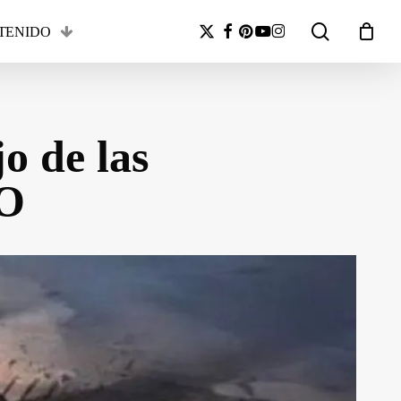
search
x-
facebook
pinterest
youtube
instagram
TENIDO
Close
twitter
Cart
o de las
O