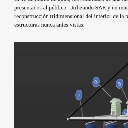
presentados al público. Utilizando SAR y un inn
reconstrucción tridimensional del interior de la
estructuras nunca antes vistas.