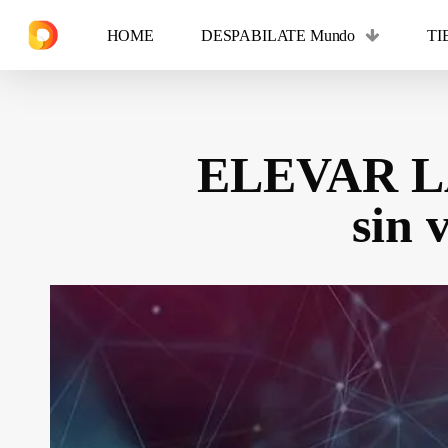
Skip
HOME
DESPABILATE Mundo
TI
to
main
content
ELEVAR L
Hit enter to search or ESC to close
sin 