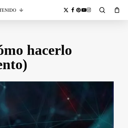
search
x-
facebook
pinterest
youtube
instagram
TENIDO
Close
twitter
Cart
o hacerlo
ento)