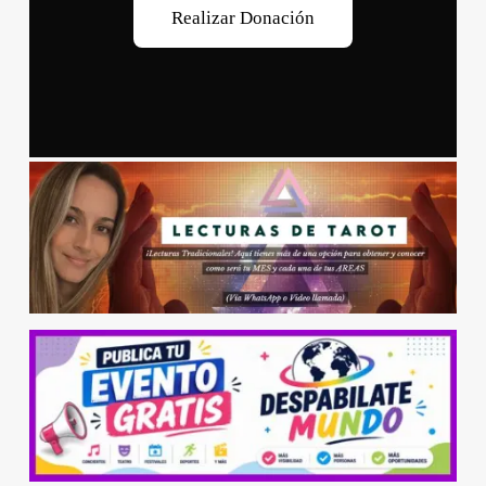
R
e
a
l
i
z
a
r
D
o
n
a
c
i
ó
n