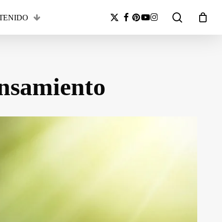
search
x-
facebook
pinterest
youtube
instagram
TENIDO
Close
twitter
Cart
ensamiento