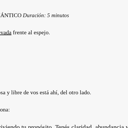
CUÁNTICO
Duración: 5 minutos
evada
frente al espejo.
 y libre de vos está ahí, del otro lado.
sona:
viviendo tu propósito. Tenés claridad,
abundancia