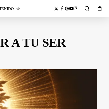
search
x-
facebook
pinterest
youtube
instagram
TENIDO
Close
twitter
Cart
R A TU SER