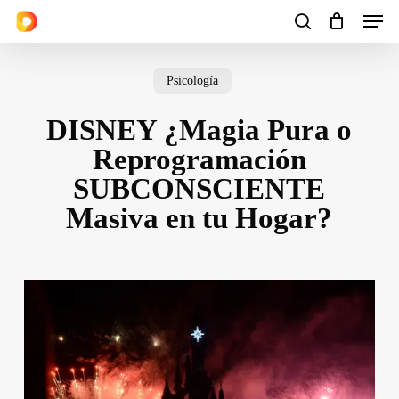
Men
Skip
to
search
Cart
Close
Cart
main
Psicología
content
DISNEY ¿Magia Pura o
Reprogramación
SUBCONSCIENTE
Masiva en tu Hogar?