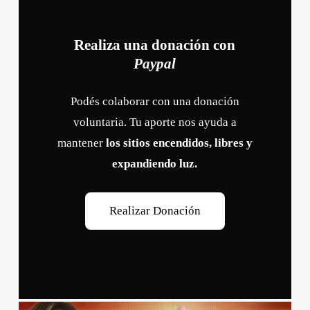
Realiza una donación con
Paypal
Podés colaborar con una donación
voluntaria. Tu aporte nos ayuda a
mantener
los sitios encendidos, libres y
expandiendo luz.
R
e
a
l
i
z
a
r
D
o
n
a
c
i
ó
n