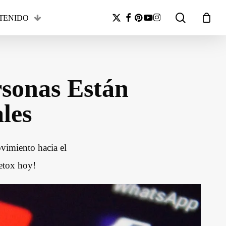
search
x-
facebook
pinterest
youtube
instagram
TENIDO
Close
twitter
Cart
sonas Están
les
ovimiento hacia el
detox hoy!