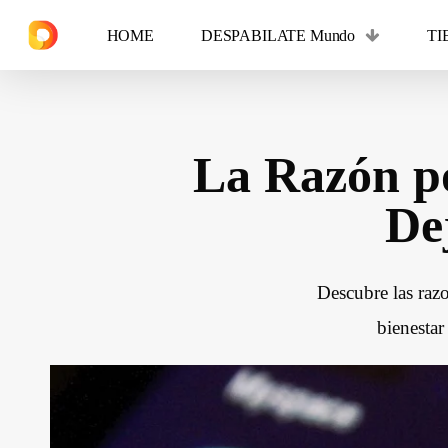
Skip
HOME
DESPABILATE Mundo
TI
to
main
content
La Razón p
Hit enter to search or ESC to close
De
Descubre las razo
bienestar