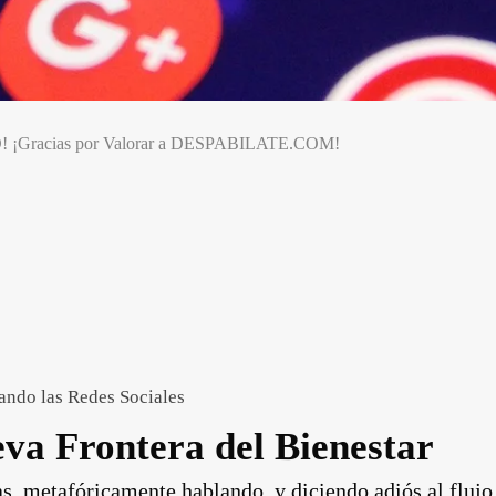
O! ¡Gracias por Valorar a DESPABILATE.COM!
ando las Redes Sociales
eva Frontera del Bienestar
s, metafóricamente hablando, y diciendo adiós al flujo