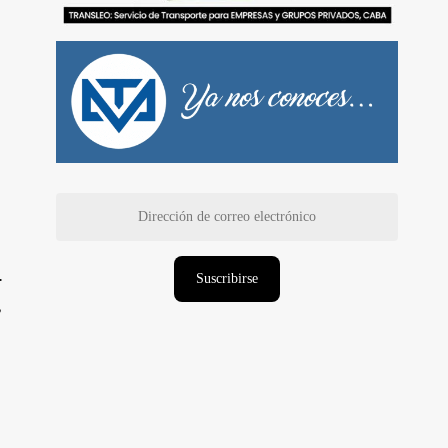
Dirección
de
correo
electrónico
.
Suscribirse
,