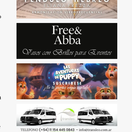
o
a
e