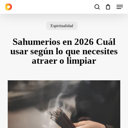
Men
Skip
to
search
Cart
Close
Cart
main
Espiritualidad
content
Sahumerios en 2026 Cuál
usar según lo que necesites
atraer o limpiar