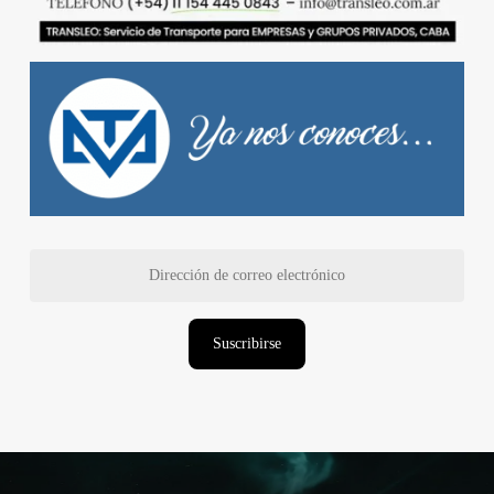
Dirección
de
correo
electrónico
Suscribirse