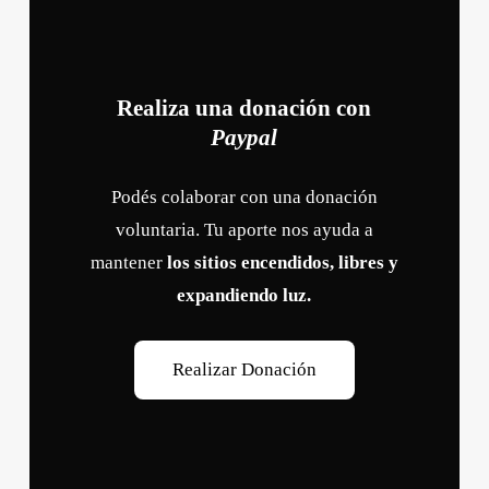
Realiza una donación con
Paypal
Podés colaborar con una donación
voluntaria. Tu aporte nos ayuda a
mantener
los sitios encendidos, libres y
expandiendo luz.
R
e
a
l
i
z
a
r
D
o
n
a
c
i
ó
n